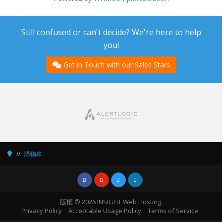
Still confused or can't decide? We're here to help
you!
Get in Touch with our Sales Stars
購物車
版權 © 2026 INSIGHT Web Hosting.
Privacy Policy
Acceptable Usage Policy
Terms of Service