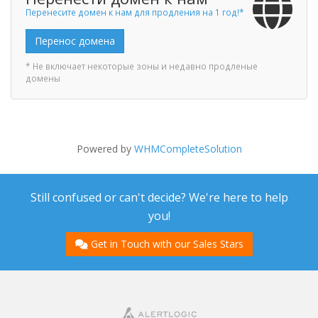
Перенесите домен к нам для продления на 1 год!*
Перенос домена
* Не включает некоторые зоны и недавно продленые
домены
Powered by
WHMCompleteSolution
Still confused or can't decide? We're here to help
you!
Get in Touch with our Sales Stars