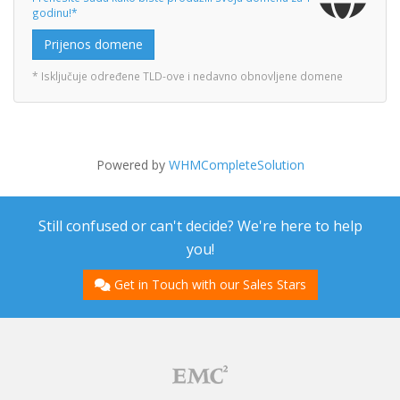
godinu!*
Prijenos domene
* Isključuje određene TLD-ove i nedavno obnovljene domene
Powered by
WHMCompleteSolution
Still confused or can't decide? We're here to help
you!
Get in Touch with our Sales Stars