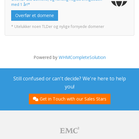
med 1 år!*
Overfør et domene
* Utelukker noen TLDer og nylige fornyede domener
Powered by
WHMCompleteSolution
Still confused or can't decide? We're here to help
you!
Get in Touch with our Sales Stars