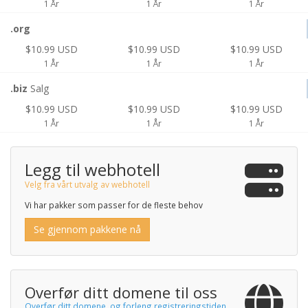
1 År
1 År
1 År
.org
$10.99 USD
$10.99 USD
$10.99 USD
1 År
1 År
1 År
.biz
Salg
$10.99 USD
$10.99 USD
$10.99 USD
1 År
1 År
1 År
Legg til webhotell
Velg fra vårt utvalg av webhotell
Vi har pakker som passer for de fleste behov
Se gjennom pakkene nå
Overfør ditt domene til oss
Overfør ditt domene, og forleng registreringstiden