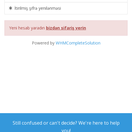
İtirilmiş şifrə yenilənməsi
Yeni hesab yaradın
bizdən sifariş verin
Powered by
WHMCompleteSolution
Still confused or can't decide? We're here to help
you!