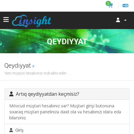
0
QEYDIYYAT
Qeydiyyat
Yeni müştəri hesabınızı indi aktiv edin . . .
Artıq qeydiyyatdan keçmisiz?
Mövcud müştəri hesabınız var? Müştəri girişi butonuna
sıxaraq müştəri panelinizə daxil ola və hesabınızı idarə edə
bilərsiniz.
Giriş