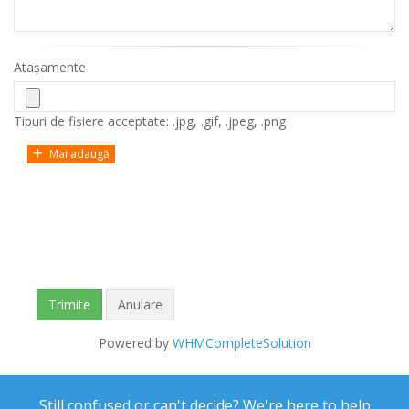
Atașamente
Tipuri de fișiere acceptate: .jpg, .gif, .jpeg, .png
Mai adaugă
Anulare
Powered by
WHMCompleteSolution
Still confused or can't decide? We're here to help